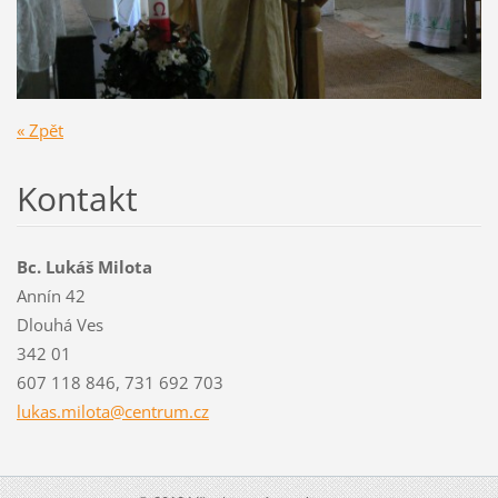
« Zpět
Kontakt
Bc. Lukáš Milota
Annín 42
Dlouhá Ves
342 01
607 118 846, 731 692 703
lukas.mi
lota@cen
trum.cz