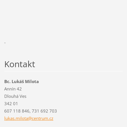
-
Kontakt
Bc. Lukáš Milota
Annín 42
Dlouhá Ves
342 01
607 118 846, 731 692 703
lukas.mi
lota@cen
trum.cz