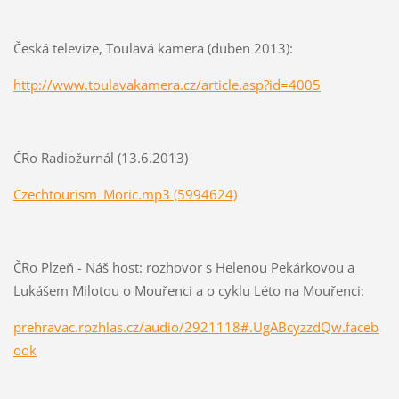
Česká televize, Toulavá kamera (duben 2013):
http://www.toulavakamera.cz/article.asp?id=4005
ČRo Radiožurnál (13.6.2013)
Czechtourism_Moric.mp3 (5994624)
ČRo Plzeň - Náš host: rozhovor s Helenou Pekárkovou a
Lukášem Milotou o Mouřenci a o cyklu Léto na Mouřenci:
prehravac.rozhlas.cz/audio/2921118#.UgABcyzzdQw.faceb
ook