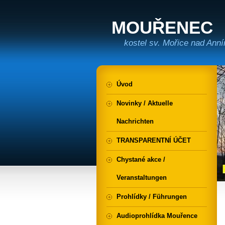
MOUŘENEC
kostel sv. Mořice nad Ann
Úvod
Novinky / Aktuelle
Nachrichten
TRANSPARENTNÍ ÚČET
Chystané akce /
Veranstaltungen
Prohlídky / Führungen
Audioprohlídka Mouřence