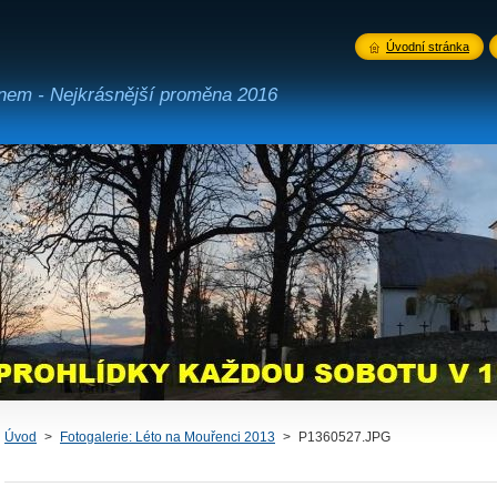
Úvodní stránka
ínem - Nejkrásnější proměna 2016
Úvod
>
Fotogalerie: Léto na Mouřenci 2013
>
P1360527.JPG