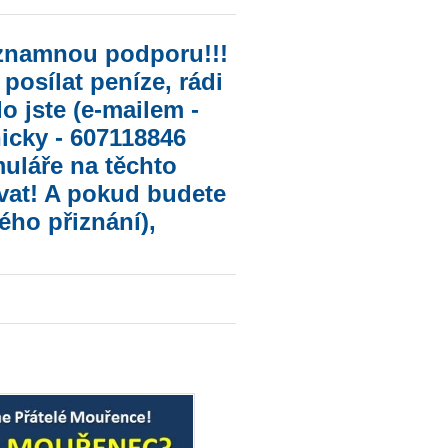
znamnou podporu!!!
posílat peníze, rádi
o jste (e-mailem -
icky - 607118846
uláře na těchto
at! A pokud budete
ého přiznání),