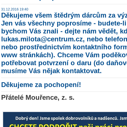
31.12.2016 19:40
Děkujeme všem štědrým dárcům za vý
Jen vás všechny poprosíme - budete-li 
bychom Vás znali - dejte nám vědět, kd
lukas.milota@centrum.cz, nebo telefon
nebo prostřednictvím kontaktního form
www stránkách). Chceme Vám poděkov
potřebovat potvrzení o daru (do daňov
musíme Vás nějak kontaktovat.
Děkujeme za pochopení!
Přátelé Mouřence, z. s.