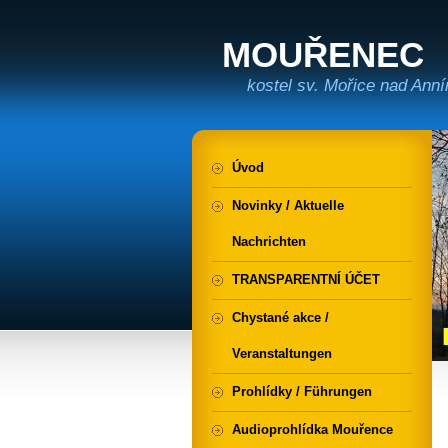
MOUŘENEC
kostel sv. Mořice nad Ann
Úvod
Novinky / Aktuelle
Nachrichten
TRANSPARENTNÍ ÚČET
Chystané akce /
Veranstaltungen
Prohlídky / Führungen
Audioprohlídka Mouřence