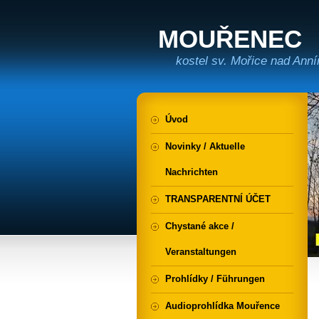
MOUŘENEC
kostel sv. Mořice nad Ann
Úvod
Novinky / Aktuelle
Nachrichten
TRANSPARENTNÍ ÚČET
Chystané akce /
Veranstaltungen
Prohlídky / Führungen
Audioprohlídka Mouřence