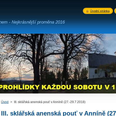
Úvodní stránka
ínem - Nejkrásnější proměna 2016
Úvod
>
III. sklářská anenská pouť v Anníně (27.-29.7.2018)
III. sklářská anenská pouť v Anníně (27