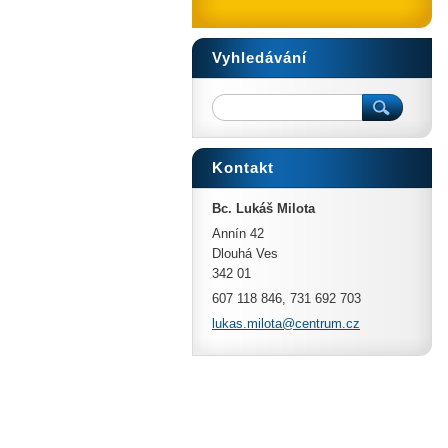
Vyhledávání
Kontakt
Bc. Lukáš Milota
Annín 42
Dlouhá Ves
342 01
607 118 846, 731 692 703
lukas.mi
lota@cen
trum.cz