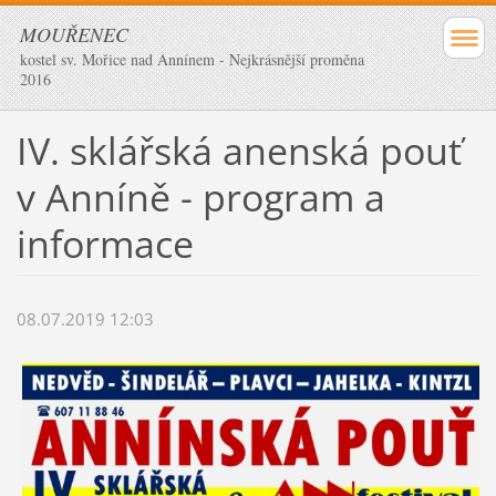
MOUŘENEC
kostel sv. Mořice nad Annínem - Nejkrásnější proměna
2016
IV. sklářská anenská pouť
v Anníně - program a
informace
08.07.2019 12:03