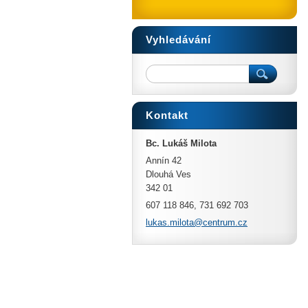
Vyhledávání
Kontakt
Bc. Lukáš Milota
Annín 42
Dlouhá Ves
342 01
607 118 846, 731 692 703
lukas.mi
lota@cen
trum.cz