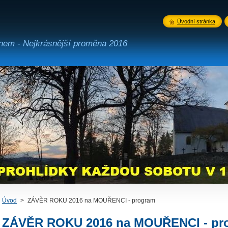
Úvodní stránka
ínem - Nejkrásnější proměna 2016
Úvod
>
ZÁVĚR ROKU 2016 na MOUŘENCI - program
ZÁVĚR ROKU 2016 na MOUŘENCI - pr