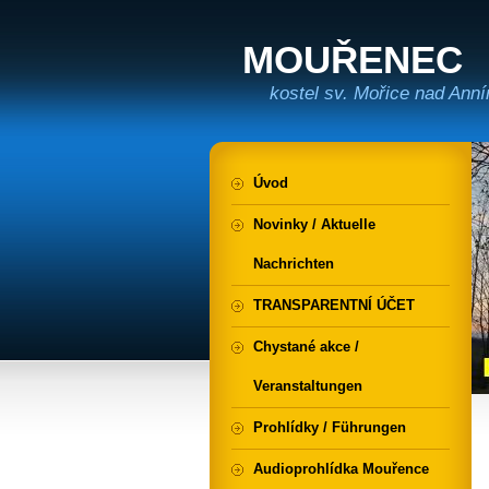
MOUŘENEC
kostel sv. Mořice nad Ann
Úvod
Novinky / Aktuelle
Nachrichten
TRANSPARENTNÍ ÚČET
Chystané akce /
Veranstaltungen
Prohlídky / Führungen
Audioprohlídka Mouřence